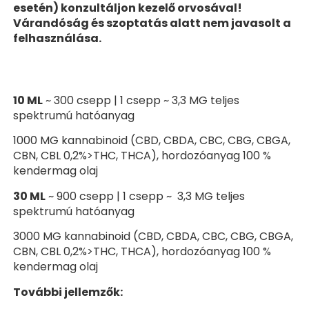
esetén) konzultáljon kezelő orvosával!
Várandóság és szoptatás alatt nem javasolt a
felhasználása.
10 ML
~ 300 csepp | 1 csepp ~ 3,3 MG teljes
spektrumú hatóanyag
1000 MG kannabinoid (CBD, CBDA, CBC, CBG, CBGA,
CBN, CBL 0,2%>THC, THCA), hordozóanyag 100 %
kendermag olaj
30 ML
~ 900 csepp | 1 csepp ~ 3,3 MG teljes
spektrumú hatóanyag
3000 MG kannabinoid (CBD, CBDA, CBC, CBG, CBGA,
CBN, CBL 0,2%>THC, THCA), hordozóanyag 100 %
kendermag olaj
További jellemzők: