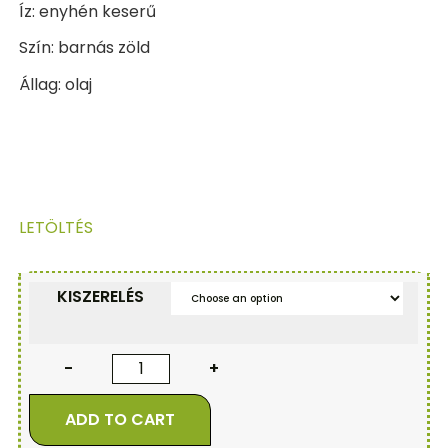
Íz: enyhén keserű
Szín: barnás zöld
Állag: olaj
LETÖLTÉS
KISZERELÉS
17.790
FT
–
47.790
FT
-
+
ADD TO CART