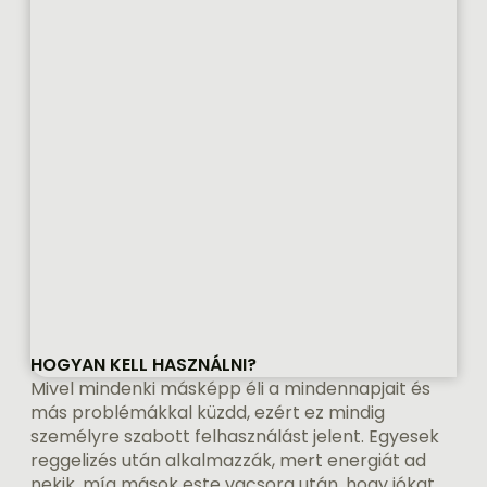
HOGYAN KELL HASZNÁLNI?
Mivel mindenki másképp éli a mindennapjait és
más problémákkal küzdd, ezért ez mindig
személyre szabott felhasználást jelent. Egyesek
reggelizés után alkalmazzák, mert energiát ad
nekik, míg mások este vacsora után, hogy jókat