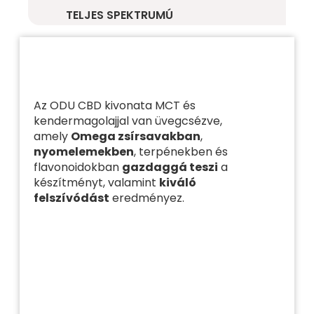
TELJES SPEKTRUMÚ
Az ODU CBD kivonata MCT és
kendermagolajjal van üvegcsézve,
amely
Omega zsírsavakban
,
nyomelemekben
, terpénekben és
flavonoidokban
gazdaggá teszi
a
készítményt, valamint
kiváló
felszívódást
eredményez.